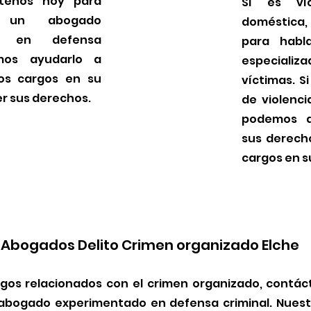
ctenos hoy para
Si es víc
 un abogado
doméstica
do en defensa
para habl
emos ayudarlo a
especializ
los cargos en su
víctimas. S
r sus derechos.
de violenc
podemos a
sus derecho
cargos en s
Abogados Delito Crimen organizado Elche
rgos relacionados con el crimen organizado, contá
abogado experimentado en defensa criminal. Nuest