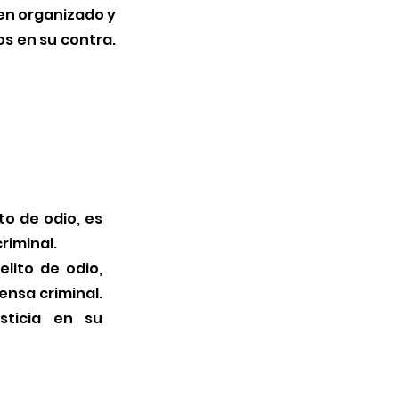
men organizado y
s en su contra.
to de odio, es
riminal.
lito de odio,
nsa criminal.
sticia en su