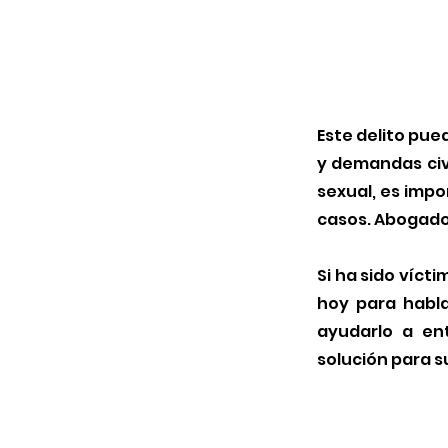
Este delito pue
y demandas civi
sexual, es imp
casos. Abogados
Si ha sido víct
hoy para habl
ayudarlo a en
solución para s