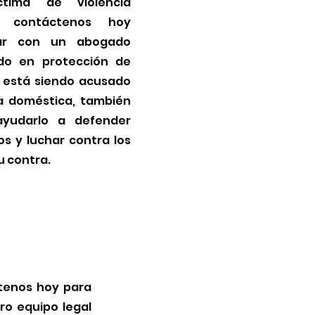
tima de violencia
, contáctenos hoy
ar con un abogado
ado en protección de
i está siendo acusado
ia doméstica, también
yudarlo a defender
s y luchar contra los
u contra.
ctenos hoy para
ro equipo legal