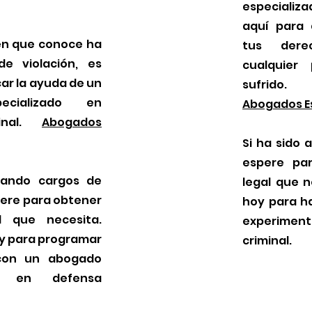
especializ
aquí para 
ien que conoce ha
tus dere
e violación, es
cualquier
ar la ayuda de un
sufrido.
ecializado en
Abogados Es
minal.
Abogados
Si ha sido 
espere pa
tando cargos de
legal que 
pere para obtener
hoy para h
l que necesita.
experime
y para programar
criminal.
con un abogado
do en defensa