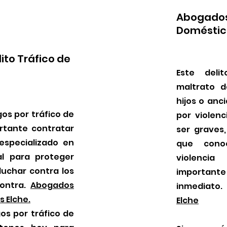
Abogados 
Doméstic
to Tráfico de
Este deli
maltrato d
hijos o anc
os por tráfico de
por violen
rtante contratar
ser graves,
specializado en
que cono
al para proteger
violenci
luchar contra los
important
ontra.
Abogados
inmediato
s Elche.
Elche
os por tráfico de