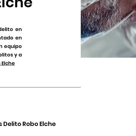
Elche
elito en
ntado en
n equipo
litos y a
 Elche
Delito Robo Elche