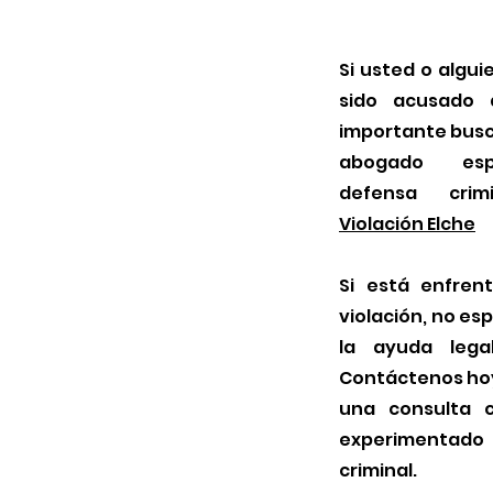
Si usted o algu
sido acusado d
importante busc
abogado esp
defensa cri
Violación Elche
Si está enfren
violación, no es
la ayuda lega
Contáctenos ho
una consulta 
experimenta
criminal.