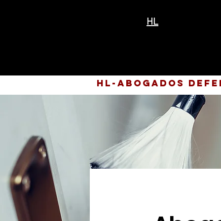
HL
HL-Abogados Defe