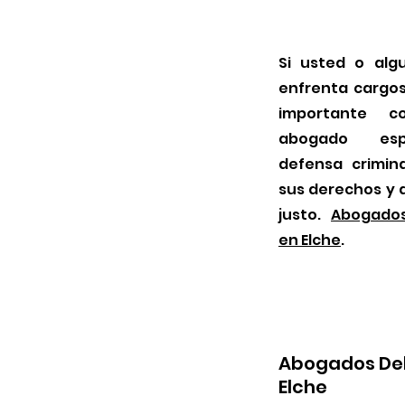
Si usted o alg
enfrenta cargos
importante c
abogado esp
defensa crimin
sus derechos y a
justo.
Abogados
en Elche
.
Abogados Deli
Elche