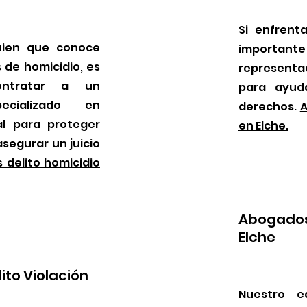
Si enfrent
uien que conoce
importa
 de homicidio, es
representa
ontratar a un
para ayud
ecializado en
derechos.
A
al para proteger
en Elche.
segurar un juicio
 delito homicidio
Abogados 
Elche
to Violación
Nuestro e