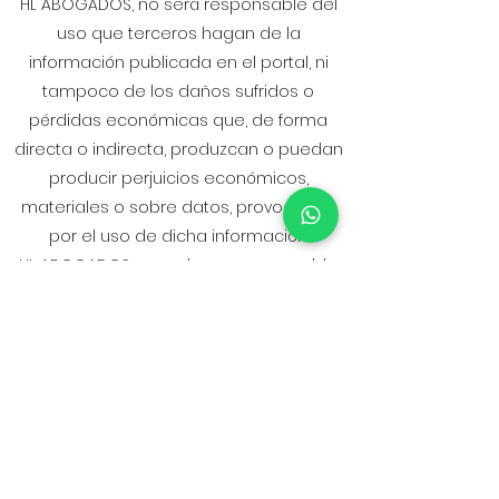
HL ABOGADOS, no será responsable del
uso que terceros hagan de la
información publicada en el portal, ni
tampoco de los daños sufridos o
pérdidas económicas que, de forma
directa o indirecta, produzcan o puedan
producir perjuicios económicos,
materiales o sobre datos, provocados
por el uso de dicha información.
HL ABOGADOS, no se hace responsable
de los daños y perjuicios, de cualquier
naturaleza, que pudieran ocasionarse,
tales como errores u omisiones en los
contenidos, falta de disponibilidad o
accesibilidad al «sitio Web», fallos
informáticos, transmisión de virus o
programas maliciosos o lesivos en los
contenidos, a pesar de haber adoptar y