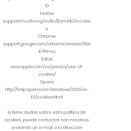
10
Firefox:
support.mozilla.org/es/kb/Borrar%20cookie
s
Chrome:
support.google.com/chrome/answer/956
47?hl=es
Safari:
www.apple.com/es/privacy/use-of-
cookies/
Opera:
http://help.opera.com/Windows/12.00/es-
ES/cookies.html
Si tiene dudas sobre esta política de
cookies, puede contactar con nosotros
enviando un e-mail a la dirección