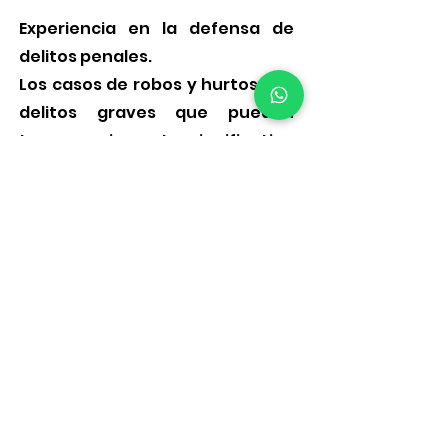
Experiencia en la defensa de
delitos penales.
Los casos de robos y hurtos son
delitos graves que pueden
tener un impacto significativo
en la vida de quienes son
acusados de estos delitos. En
Elche, contar con abogados
especializados en robos es
esencial para garantizar una
buena defensa legal y proteger
los derechos de los acusados o
para las víctimas.
Si te encuentras involucrado en