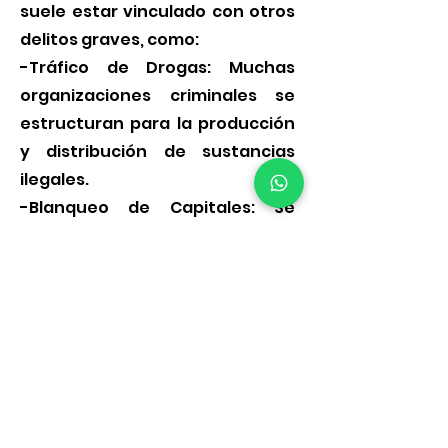
suele estar vinculado con otros
delitos graves, como:
-Tráfico de Drogas: Muchas
organizaciones criminales se
estructuran para la producción
y distribución de sustancias
ilegales.
-Blanqueo de Capitales: Se
utilizan redes criminales para
lavar dinero obtenido de
actividades ilícitas.
-Trata de Personas: Las
organizaciones criminales
suelen estar detrás de la
explotación de personas con
fines laborales o sexuales.