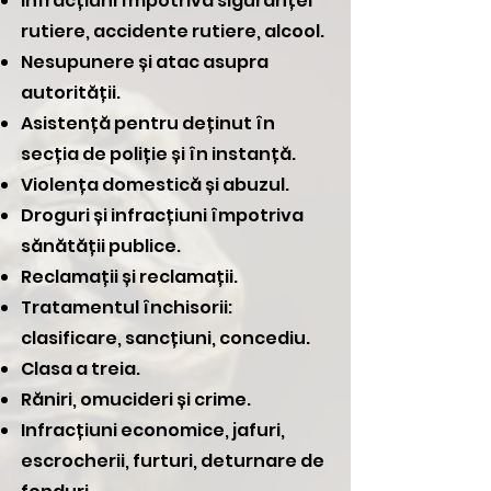
Infracțiuni împotriva siguranței
rutiere, accidente rutiere, alcool.
Nesupunere și atac asupra
autorității.
Asistență pentru deținut în
secția de poliție și în instanță.
Violența domestică și abuzul.
Droguri și infracțiuni împotriva
sănătății publice.
Reclamații și reclamații.
Tratamentul închisorii:
clasificare, sancțiuni, concediu.
Clasa a treia.
Răniri, omucideri și crime.
Infracțiuni economice, jafuri,
escrocherii, furturi, deturnare de