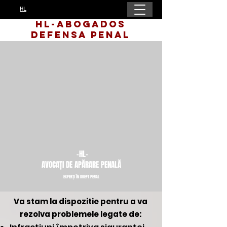
HL
HL-Abogados
Defensa Penal
-HL-
AVOCAȚI DE APĂRARE PENALĂ
EXPERȚI ÎN DREPT PENAL
Va stam la dispozitie pentru a va
rezolva problemele legate de: