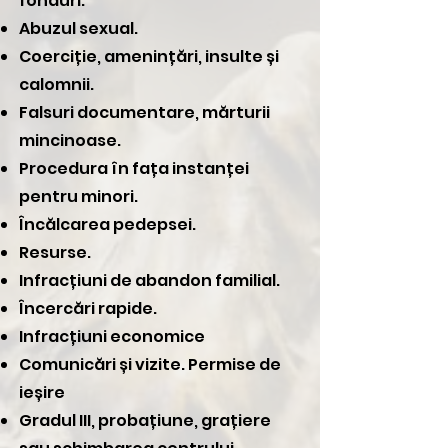
fonduri.
Abuzul sexual.
Coerciție, amenințări, insulte și
calomnii.
Falsuri documentare, mărturii
mincinoase.
Procedura în fața instanței
pentru minori.
Încălcarea pedepsei.
Resurse.
Infracțiuni de abandon familial.
Încercări rapide.
Infracțiuni economice
Comunicări și vizite. Permise de
ieșire
Gradul III, probațiune, grațiere