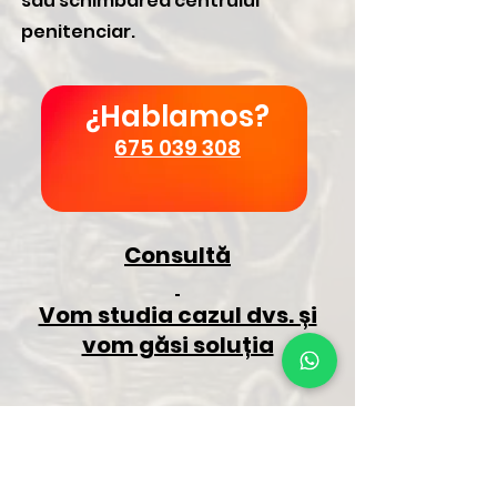
sau schimbarea centrului
penitenciar.
¿Hablamos?
675 039 308
Consultă
Vom studia cazul dvs. și
vom găsi soluția