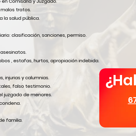
o en Comisaría y Juzgado.
 malos tratos.
a la salud pública.
rio: clasificación, sanciones, permiso.
 asesinatos.
bos , estafas, hurtos, apropiación indebida.
¿Ha
 injurias y calumnias.
les, falso testimonio.
el juzgado de menores.
6
condena.
e familia.