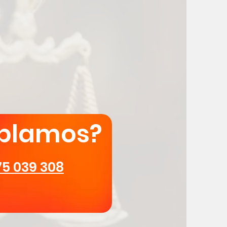
blamos?
75 039 308