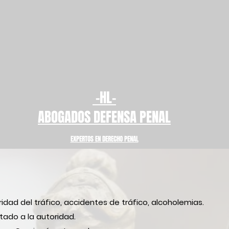
-HL-
ABOGADOS DE
FENSA PENAL
EXPERTO
S
E
N DERECHO PENAL
isposición para resolver tus problemas re
ridad del tráfico, accidentes de tráfico, alcoholemias.
ado a la autoridad.