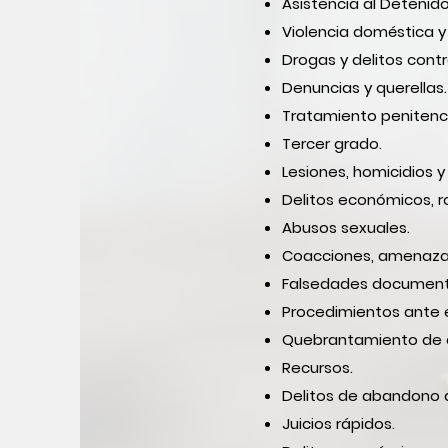
Asistencia al Detenid
Violencia doméstica y
Drogas y delitos contr
Denuncias y querellas
.
Tratamiento penitencia
Tercer grado.
Lesiones, homicidios y
Delitos económicos, ro
Abusos sexuales.
Coacciones, amenazas,
Falsedades documenta
Procedimientos ante 
Quebrantamiento de 
Recursos.
Delitos de abandono d
Juicios rápidos.