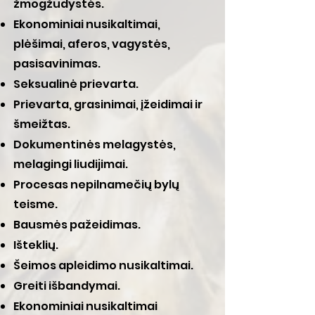
žmogžudystės.
Ekonominiai nusikaltimai,
plėšimai, aferos, vagystės,
pasisavinimas.
Seksualinė prievarta.
Prievarta, grasinimai, įžeidimai ir
šmeižtas.
Dokumentinės melagystės,
melagingi liudijimai.
Procesas nepilnamečių bylų
teisme.
Bausmės pažeidimas.
Išteklių.
Šeimos apleidimo nusikaltimai.
Greiti išbandymai.
Ekonominiai nusikaltimai