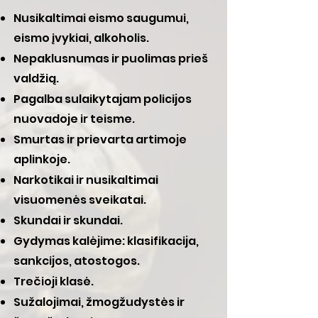
Nusikaltimai eismo saugumui,
eismo įvykiai, alkoholis.
Nepaklusnumas ir puolimas prieš
valdžią.
Pagalba sulaikytajam policijos
nuovadoje ir teisme.
Smurtas ir prievarta artimoje
aplinkoje.
Narkotikai ir nusikaltimai
visuomenės sveikatai.
Skundai ir skundai.
Gydymas kalėjime: klasifikacija,
sankcijos, atostogos.
Trečioji klasė.
Sužalojimai, žmogžudystės ir