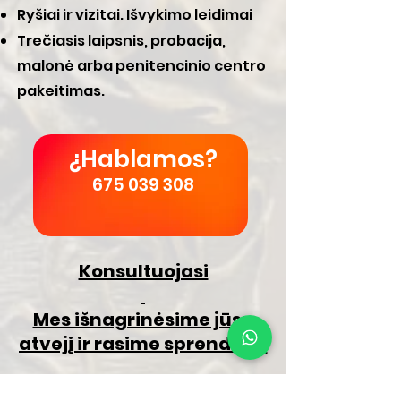
Ryšiai ir vizitai. Išvykimo leidimai
Trečiasis laipsnis, probacija,
malonė arba penitencinio centro
pakeitimas.
¿Hablamos?
675 039 308
Konsultuojasi
Mes išnagrinėsime jūsų
atvejį ir rasime sprendimą