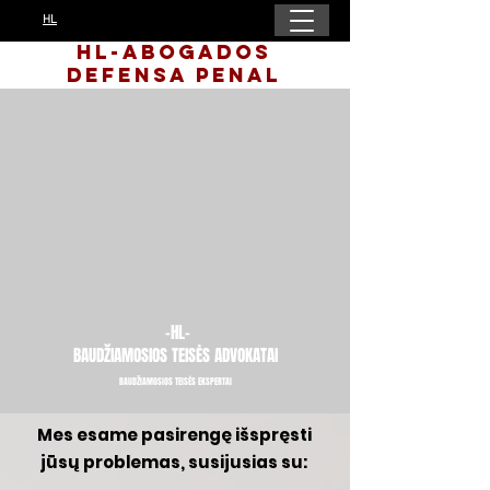
HL
HL-Abogados
Defensa Penal
-HL-
BAUDŽIAMOSIOS TEISĖS ADVOKATAI
BAUDŽIAMOSIOS TEISĖS EKSPERTAI
Mes esame pasirengę išspręsti
jūsų problemas, susijusias su: