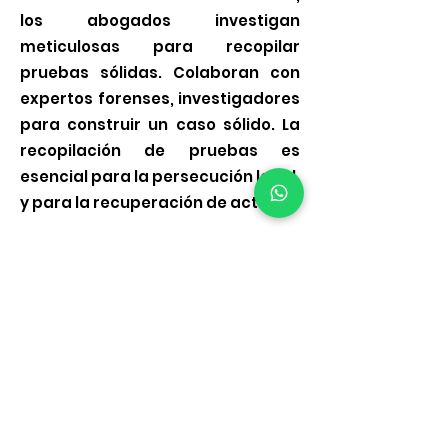
los abogados investigan
meticulosas para recopilar
pruebas sólidas. Colaboran con
expertos forenses, investigadores
para construir un caso sólido. La
recopilación de pruebas es
esencial para la persecución legal,
y para la recuperación de activos.
Defensa
Las víctimas de estafas se
enfrentan a consecuencias, tanto
financieras como emocionales.
Los abogados, brindando
asesoramiento legal y trabajando
para recuperar pérdidas a través
de acciones penales y civiles, son